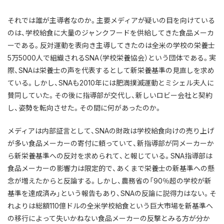
それでは誰が主導者なのか。主要メディアが疑いの目を向けている
のは、学校給食に大量のジャンクフードを供給してきた食品メーカ
ーである。反対運動を表向き主導してきたのは全米の学校の栄養士
5万5000人で組織されるSNA（学校栄養協会）という団体である。実
際、SNAは栄養士の声を代表するとして新栄養基準の見直しを求め
ている。しかし、SNAも2010年には肥満撲滅運動とミシェル夫人に
賛同していた。その後に指導部が交代し、新しいロビー会社と契約
し、姿勢を転向させた。その間に何があったのか。
メディアは内部証言として、SNAの財政は学校給食向けの売り上げ
が多い食品メーカーの寄付に頼っていて、新指導部が同メーカーか
ら新栄養基準への反対を求められて、と報じている。SNA指導部は
食品メーカーの影響力は限定的で、あくまで栄養士の新基準への懸
念が増えたからと反論する。しかし、農務省の「90％超の学校が新
基準を達成済み」という報告もあり、SNAの反論に説得力はない。そ
れよりは総額110億ドルの全米学校給食という巨大市場を新基準へ
の移行によって失いかねない食品メーカーの反撃とみる方が分か