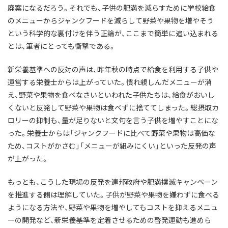
廃案になるだろう。それでも、子供の肥満を減らすために学校給食
のメニューからジャンクフードを減らして野菜や果物を増やそう
という科学的な裏付けを伴う正論が、ここまで簡単に追い込まれる
とは、筆者にとっても衝撃である。
新栄養基準への反対の声は、昨年秋の時点で給食を利用する子供や
運営する栄養士からは上がっていた。慣れ親しんだメニューが消
え、野菜や果物を食べなさいといわれた子供たちは、給食がおいし
くないと反発して野菜や果物は食べずに捨ててしまった。総摂取カ
ロリーの抑制も、量が足りないと文句を言う子供を増やすことにな
った。栄養士からは「ジャンクフードに比べて野菜や果物は高価な
ため、コストがかさむ」「メニューが組みにくい」といった反発の声
が上がった。
もっとも、こうした現場の反発を連邦政府や肥満撲滅キャンペーン
を推進する側は理解していた。子供が野菜や果物を嫌わずに食べる
ようになる方法や、野菜や果物を増やしてもコストを抑えるメニュ
ーの開発など、新栄養基準を定着させるための啓発運動も進めら