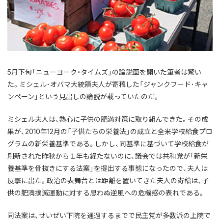
5月下旬「ニューヨーク・タイムズ」の論説面を開いた筆者は驚い
た。ミシェル･オバマ大統領夫人が寄稿した「ジャンクフード･キャ
ンペーン」という見出しの論説が載っていたのだ。
ミシェル夫人は、熱心に子供の肥満対策に取り組んできた。その成
果が、2010年12月の「子供たちの栄養法」の成立と全米学校給食プロ
グラムの新栄養基準である。しかし、同基準に基づいて学校給食が
刷新された昨秋から１年も経たないのに、議会では共和党が「新栄
養基準を骨抜きにする法案」を提出する事態になったので、夫人は
反撃に出た。政治の表舞台とは距離を置いてきた夫人の寄稿は、子
供の肥満撲滅運動に対する思わぬ逆風への危機感の表れである。
同法案は、せいぜい下院を通過するまでで民主党が多数派の上院で